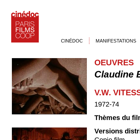
CINÉDOC
MANIFESTATIONS
OEUVRES
Claudine 
V.W. VITE
1972-74
Thèmes du fil
Versions dist
Copie film