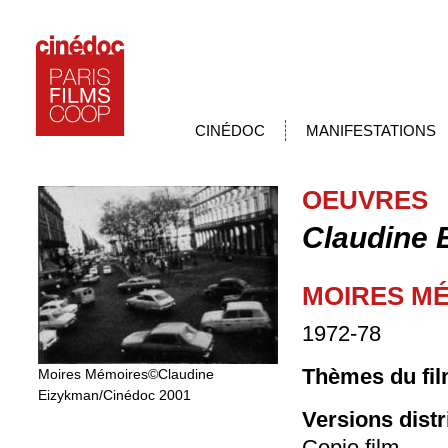
CINÉDOC
MANIFESTATIONS
OEUVRES
Claudine 
MOIRES M
1972-78
Thèmes du fil
Moires Mémoires©Claudine
Eizykman/Cinédoc 2001
Versions dist
Copie film