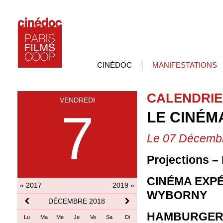
CINÉDOC
MANIFESTATIONS
CALENDRIE
VENDREDI
7
LE CINÉM
Le 07 Décemb
Projections –
CINÉMA EXPÉ
« 2017
2019 »
WYBORNY
DÉCEMBRE 2018
HAMBURGER 
Lu
Ma
Me
Je
Ve
Sa
Di