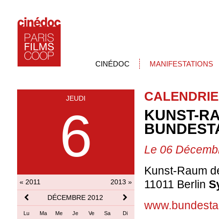
CINÉDOC
MANIFESTATIONS
CALENDRIE
JEUDI
6
KUNST-R
BUNDEST
Le 06 Décemb
Kunst-Raum de
« 2011
2013 »
11011 Berlin
S
DÉCEMBRE 2012
www.bundesta
Lu
Ma
Me
Je
Ve
Sa
Di