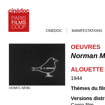
CINÉDOC
MANIFESTATIONS
OEUVRES
Norman M
ALOUETTE
1944
Thèmes du fil
©ONFC-NFBC
Versions dist
Copie film