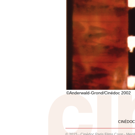
©Anderwald-Grond/Cinédoc 2002
CINÉDOC
© 2015 - Cinédoc Paris Films Coop -
Ment