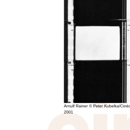
Arnulf Rainer © Peter Kubelka/Ciné
2001