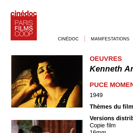
CINÉDOC
MANIFESTATIONS
OEUVRES
Kenneth A
PUCE MOME
1949
Thèmes du fil
Versions distr
Copie film
16mm