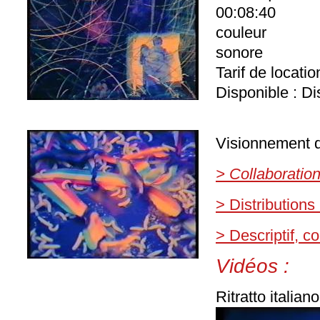
00:08:40
couleur
sonore
Tarif de locati
Disponible : Di
Visionnement d
> Collaboratio
> Distributions
> Descriptif, 
Vidéos :
Ritratto italian