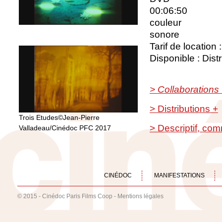
00:06:50
couleur
sonore
Tarif de location
Disponible : Dist
> Collaborations
> Distributions +
Trois Etudes©Jean-Pierre
> Descriptif, co
Valladeau/Cinédoc PFC 2017
CINÉDOC
MANIFESTATIONS
© 2015 - Cinédoc Paris Films Coop -
Mentions légales