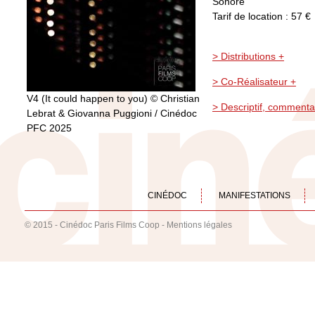
Sonore
Tarif de location : 57 €
> Distributions +
> Co-Réalisateur +
V4 (It could happen to you) © Christian
> Descriptif, commenta
Lebrat & Giovanna Puggioni / Cinédoc
PFC 2025
CINÉDOC
MANIFESTATIONS
© 2015 - Cinédoc Paris Films Coop -
Mentions légales