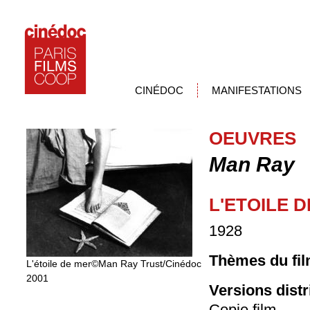
CINÉDOC
MANIFESTATIONS
OEUVRES
Man Ray
L'ETOILE 
1928
Thèmes du fil
L'étoile de mer©Man Ray Trust/Cinédoc
2001
Versions dist
Copie film