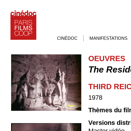
CINÉDOC
MANIFESTATIONS
OEUVRES
The Resid
THIRD REI
1978
Thèmes du fil
Versions dist
Master vidéo