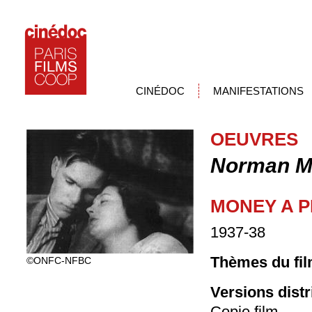
CINÉDOC
MANIFESTATIONS
OEUVRES
Norman M
MONEY A P
1937-38
Thèmes du fil
©ONFC-NFBC
Versions dist
Copie film