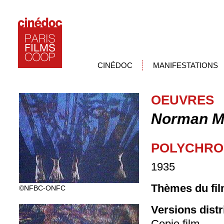
CINÉDOC
MANIFESTATIONS
OEUVRES
Norman M
POLYCHRO
1935
Thèmes du fil
©NFBC-ONFC
Versions dist
Copie film