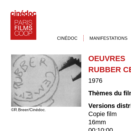
CINÉDOC
MANIFESTATIONS
OEUVRES
RUBBER C
1976
Thèmes du fil
Versions dist
©R.Breer/Cinédoc.
Copie film
16mm
00:10:00