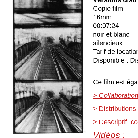
Copie film
16mm
00:07:24
noir et blanc
silencieux
Tarif de locati
Disponible : Di
Ce film est éga
> Collaboratio
> Distributions
> Descriptif, 
Vidéos :