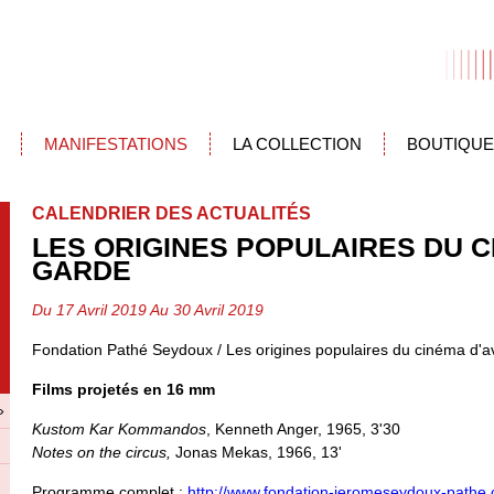
MANIFESTATIONS
LA COLLECTION
BOUTIQUE
CALENDRIER DES ACTUALITÉS
LES ORIGINES POPULAIRES DU C
GARDE
Du 17 Avril 2019 Au 30 Avril 2019
Fondation Pathé Seydoux / Les origines populaires du cinéma d'a
Films projetés en 16 mm
»
Kustom Kar Kommandos
, Kenneth Anger, 1965, 3'30
Notes on the circus,
Jonas Mekas, 1966, 13'
Programme complet :
http://www.fondation-jeromeseydoux-pathe