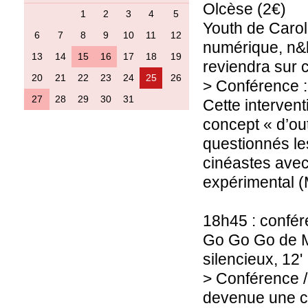
Olcèse (2€)
1
2
3
4
5
Youth de Caro
6
7
8
9
10
11
12
numérique, n&b
13
14
15
16
17
18
19
reviendra sur 
20
21
22
23
24
25
26
> Conférence :
27
28
29
30
31
Cette interven
concept « d’out
questionnés le
cinéastes avec
expérimental 
18h45 : confér
Go Go Go de M
silencieux, 12'
> Conférence /
devenue une c