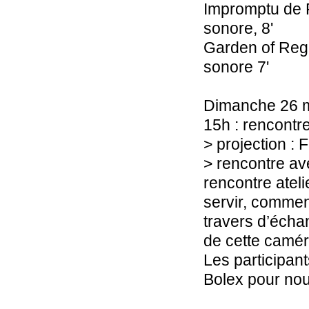
Impromptu de 
sonore, 8'
Garden of Regr
sonore 7'
Dimanche 26 
15h : rencontr
> projection : 
> rencontre ave
rencontre atel
servir, comment
travers d’échan
de cette camér
Les participant
Bolex pour nou