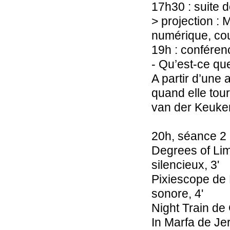
17h30 : suite 
> projection :
numérique, cou
19h : conférenc
- Qu’est-ce que
A partir d’une 
quand elle tou
van der Keuken
20h, séance 2 
Degrees of Lim
silencieux, 3'
Pixiescope de
sonore, 4'
Night Train de
In Marfa de J