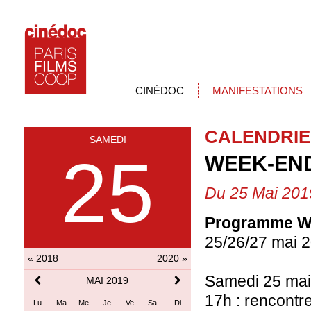
CINÉDOC
MANIFESTATIONS
CALENDRIE
SAMEDI
25
WEEK-EN
Du 25 Mai 201
Programme W
25/26/27 mai 
« 2018
2020 »
Samedi 25 mai
MAI 2019
17h : rencont
Lu
Ma
Me
Je
Ve
Sa
Di