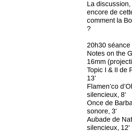
La discussion,
encore de cett
comment la Bo
?
20h30 séance 1
Notes on the 
16mm (projecti
Topic I & II d
13’
Flamen’co d’Ol
silencieux, 8'
Once de Barba
sonore, 3'
Aubade de Nat
silencieux, 12'