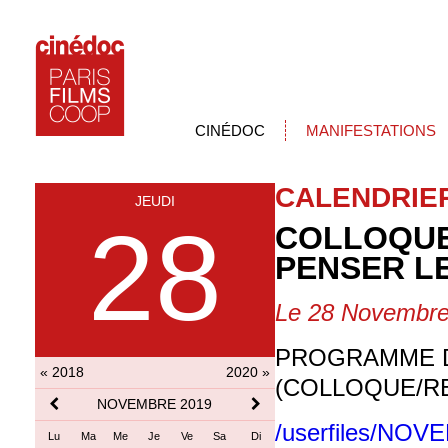
CINÉDOC
MANIFESTATIONS
CALENDRIE
JEUDI
28
COLLOQUE 
PENSER L
Le 28 Novembre
PROGRAMME D
« 2018
2020 »
(COLLOQUE/RE
NOVEMBRE 2019
/userfiles/NO
Lu
Ma
Me
Je
Ve
Sa
Di