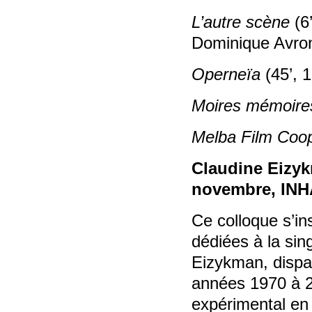
L’autre scène
(6
Dominique Avron
Operneïa
(45’, 
Moires mémoire
Melba Film Coo
Claudine Eizykm
novembre, INHA
Ce colloque s’in
dédiées à la sin
Eizykman, dispa
années 1970 à 2
expérimental en 