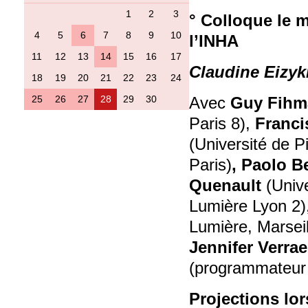
1
2
3
° Colloque le m
4
5
6
7
8
9
10
l’INHA
11
12
13
14
15
16
17
Claudine Eizyk
18
19
20
21
22
23
24
25
26
27
28
29
30
Avec
Guy Fihm
Paris 8),
Franci
(Université de P
Paris)
, Paolo B
Quenault
(Unive
Lumière Lyon 2)
Lumière, Marseil
Jennifer Verra
(programmateur
Projections lor