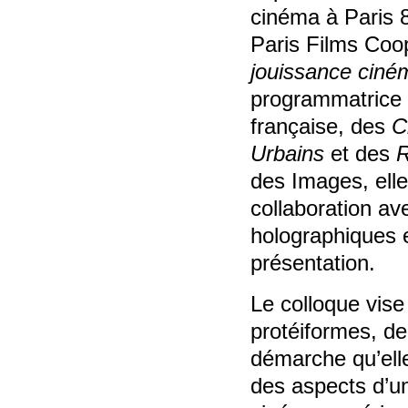
cinéma à Paris 8
Paris Films Coo
jouissance cin
programmatrice
française, des
C
Urbains
et des
R
des Images, elle
collaboration av
holographiques e
présentation.
Le colloque vise 
protéiformes, de
démarche qu’el
des aspects d’un