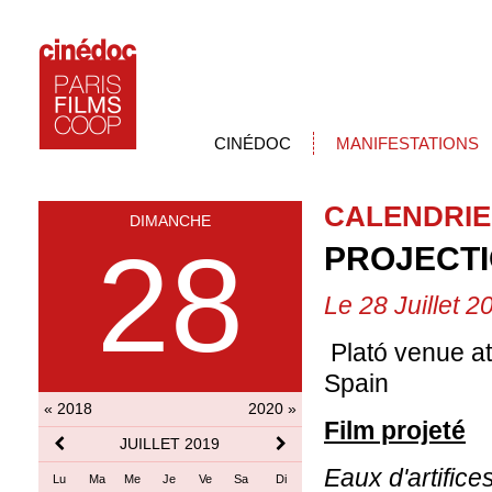
CINÉDOC
MANIFESTATIONS
CALENDRIE
DIMANCHE
28
PROJECTI
Le 28 Juillet 2
Plató venue at
Spain
« 2018
2020 »
Film projeté
JUILLET 2019
Eaux d'artifice
Lu
Ma
Me
Je
Ve
Sa
Di