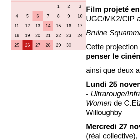
1
2
3
Film projeté e
4
5
6
7
8
9
10
UGC/MK2/CIP a
11
12
13
14
15
16
17
Bruine Squamm
18
19
20
21
22
23
24
25
26
27
28
29
30
Cette projection
penser le ciném
ainsi que deux a
Lundi 25 nove
-
Ultrarouge/Infr
Women
de C.Ei
Willoughby
Mercredi
27 no
(réal collective),