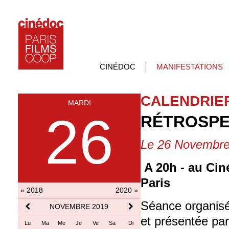
CINÉDOC
MANIFESTATIONS
CALENDRIE
MARDI
26
RÉTROSPE
Le 26 Novembre
A 20h - au Cin
Paris
« 2018
2020 »
Séance organisé
NOVEMBRE 2019
et présentée pa
Lu
Ma
Me
Je
Ve
Sa
Di