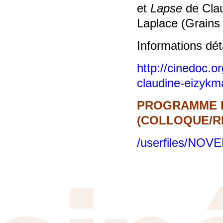
et
Lapse
de Cla
Laplace (Grains
Informations déta
http://cinedoc.o
claudine-eizykm
PROGRAMME D
(COLLOQUE/RE
/userfiles/NO