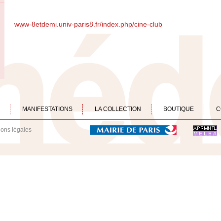
www-8etdemi.univ-paris8.fr/index.php/cine-club
MANIFESTATIONS
LA COLLECTION
BOUTIQUE
C
ions légales