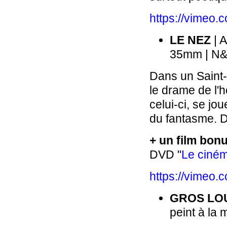
https://vimeo
LE NEZ
| 
35mm | N& 
Dans un Saint-
le drame de l
celui-ci, se jo
du fantasme. D
+ un film bon
DVD "
Le ciném
https://vimeo
GROS LO
peint à la m