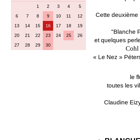
1
2
3
4
5
Cette deuxième s
6
7
8
9
10
11
12
13
14
15
16
17
18
19
"Blanche Pi
20
21
22
23
24
25
26
et quelques perle
27
28
29
30
Cohl 
« Le Nez » Péters
le 
toutes les v
Claudine Eizy