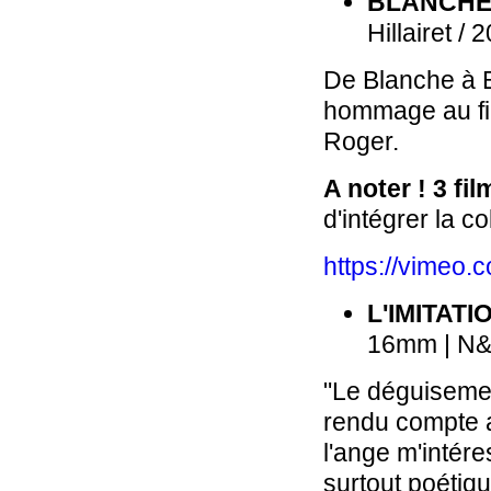
BLANCHE
Hillairet / 
De Blanche à 
hommage au f
Roger.
A noter !
3 fil
d'intégrer la co
https://vimeo
L'IMITAT
16mm | N&B
"Le déguisemen
rendu compte av
l'ange m'intér
surtout poétiqu