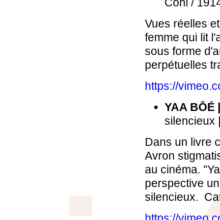
Cohl / 1914
Vues réelles e
femme qui lit l
sous forme d'
perpétuelles t
https://vimeo
YAA BÔÉ
silencieux |
Dans un livre 
Avron stigmati
au cinéma. "Ya
perspective une
silencieux. C
https://vimeo