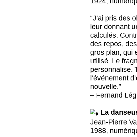
1924, numériqu
“J’ai pris des 
leur donnant un
calculés. Contr
des repos, des 
gros plan, qui 
utilisé. Le frag
personnalise. T
l’événement d’
nouvelle.”
– Fernand Lég
La danseu
Jean-Pierre Va
1988, numériqu