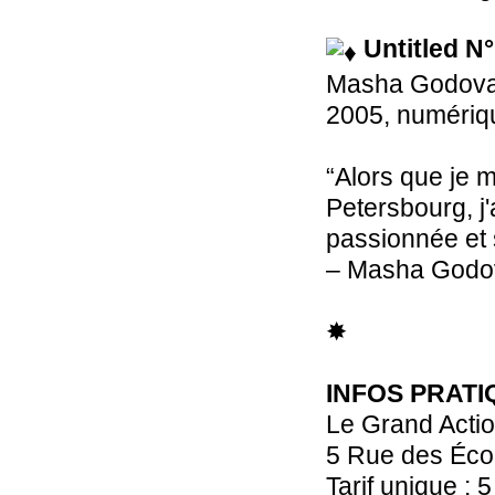
Untitled N
Masha Godov
2005, numériqu
“Alors que je m
Petersbourg, j'
passionnée et 
– Masha Godo
✸
INFOS PRATI
Le Grand Acti
5 Rue des Éco
Tarif unique : 5