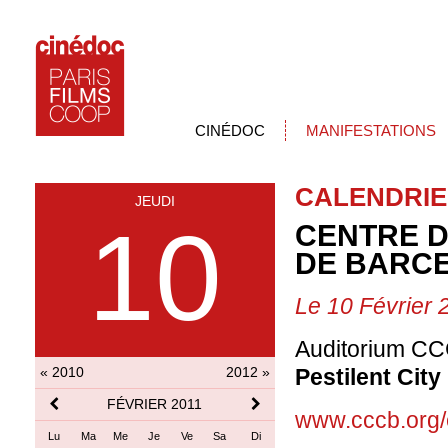
CINÉDOC
MANIFESTATIONS
CALENDRIE
JEUDI
10
CENTRE 
DE BARCE
Le 10 Février 
Auditorium CC
« 2010
2012 »
Pestilent City
FÉVRIER 2011
www.cccb.org/
Lu
Ma
Me
Je
Ve
Sa
Di