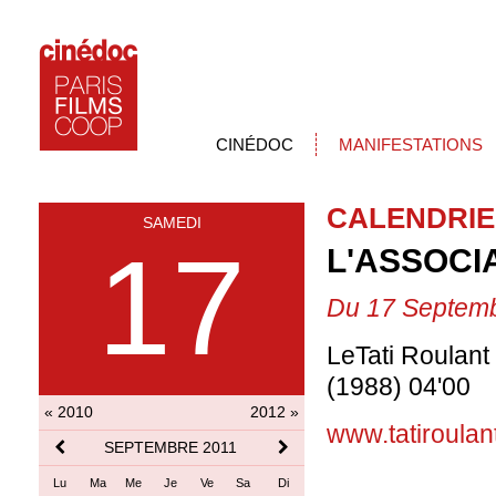
CINÉDOC
MANIFESTATIONS
CALENDRIE
SAMEDI
17
L'ASSOCI
Du 17 Septem
LeTati Roulant
(1988) 04'00
« 2010
2012 »
www.tatiroulant
SEPTEMBRE 2011
Lu
Ma
Me
Je
Ve
Sa
Di