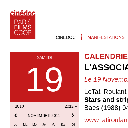
CINÉDOC
MANIFESTATIONS
CALENDRIE
SAMEDI
19
L'ASSOCI
Le 19 Novemb
LeTati Roulant 
Stars and str
« 2010
2012 »
Baes (1988) 0
NOVEMBRE 2011
www.tatiroulant
Lu
Ma
Me
Je
Ve
Sa
Di