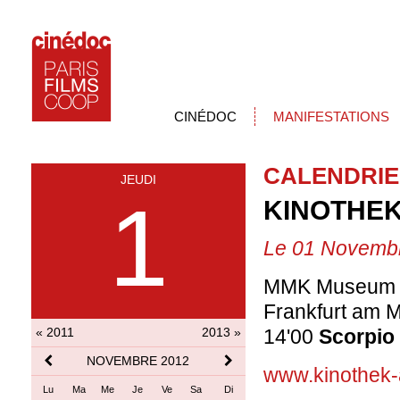
CINÉDOC
MANIFESTATIONS
CALENDRIE
JEUDI
1
KINOTHEK 
Le 01 Novemb
MMK Museum f
Frankfurt am 
« 2011
2013 »
14'00
Scorpio
NOVEMBRE 2012
www.kinothek-
Lu
Ma
Me
Je
Ve
Sa
Di