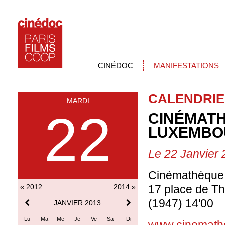
CINÉDOC
MANIFESTATIONS
CALENDRIE
MARDI
22
CINÉMATH
LUXEMBO
Le 22 Janvier
Cinémathèque 
« 2012
2014 »
17 place de T
(1947) 14'00
JANVIER 2013
Lu
Ma
Me
Je
Ve
Sa
Di