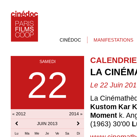
CINÉDOC
MANIFESTATIONS
CALENDRIE
SAMEDI
22
LA CINÉM
Le 22 Juin 20
La Cinémathèq
Kustom Kar
« 2012
2014 »
Moment
k. An
(1963) 30'00
L
JUIN 2013
Lu
Ma
Me
Je
Ve
Sa
Di