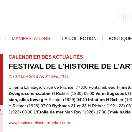
MANIFESTATIONS
LA COLLECTION
BOUTIQUE
CALENDRIER DES ACTUALITÉS
FESTIVAL DE L'HISTOIRE DE L'AR
Du 30 Mai 2014 Au 31 Mai 2014
Cinéma Ermitage, 6 rue de France, 77300 Fontainebleau
Filmst
Zweigroschenzauber
H.Richter (1930) 03'00
Vormittagsspuk
H
sich, alles beweg
H.Richter (1929) 04'40
Inflation
H.Richter (19
H.Richter (1928) 07'00
Rythmes 21 et 23
H.Richter (1921-23) 03
»
(1923) 03'00
L'Étoile de mer
Man Ray (1928) 17'30
Emak bakia
www.festivaldelhistoiredelart.com