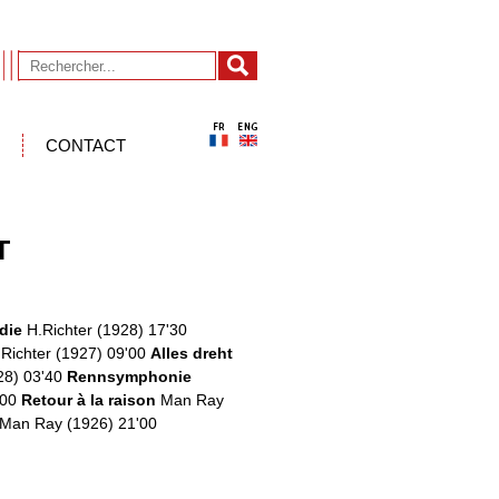
CONTACT
T
udie
H.Richter (1928) 17'30
.Richter (1927) 09'00
Alles dreht
28) 03'40
Rennsymphonie
'00
Retour à la raison
Man Ray
Man Ray (1926) 21'00