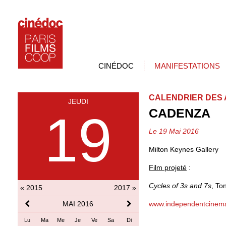
CINÉDOC
MANIFESTATIONS
CALENDRIER DES 
JEUDI
CADENZA
19
Le 19 Mai 2016
Milton Keynes Gallery
Film projeté
:
Cycles of 3s and 7s
, To
« 2015
2017 »
MAI 2016
www.independentcinemao
Lu
Ma
Me
Je
Ve
Sa
Di