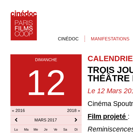
CINÉDOC
MANIFESTATIONS
CALENDRIE
DIMANCHE
12
TROIS JO
THÉÂTRE 
Le 12 Mars 20
Cinéma Spoutn
« 2016
2018 »
Film projeté
:
MARS 2017
Reminiscences 
Lu
Ma
Me
Je
Ve
Sa
Di