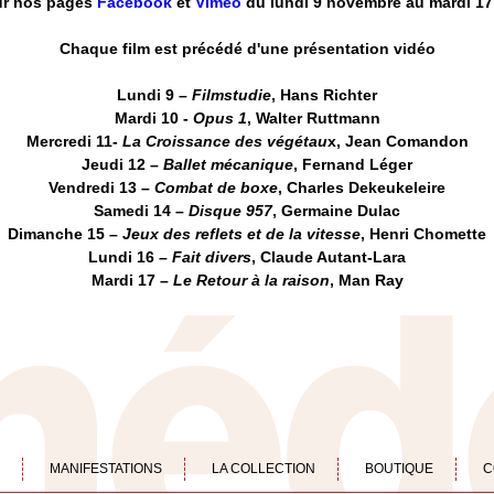
ur nos pages
Facebook
et
Vimeo
du lundi 9 novembre au mardi 1
Chaque film est précédé d'une présentation vidéo
Lundi 9 –
Filmstudie
, Hans Richter
Mardi 10 -
Opus 1
, Walter Ruttmann
Mercredi 11-
La Croissance des végétau
x, Jean Comandon
Jeudi 12 –
Ballet mécanique
, Fernand Léger
Vendredi 13 –
Combat de boxe
, Charles Dekeukeleire
Samedi 14 –
Disque 957
, Germaine Dulac
Dimanche 15 –
Jeux des reflets et de la vitesse
, Henri Chomette
Lundi 16 –
Fait divers
, Claude Autant-Lara
Mardi 17 –
Le Retour à la raison
, Man Ray
MANIFESTATIONS
LA COLLECTION
BOUTIQUE
C