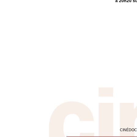
à 20h20 s
CINÉDOC