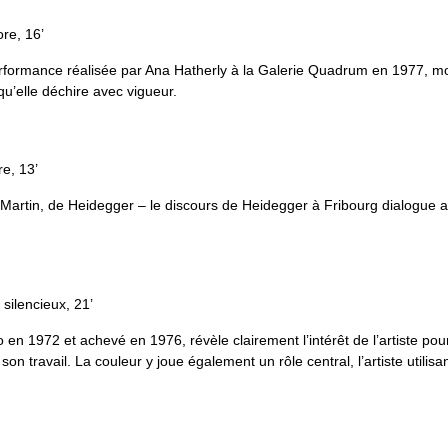
ore, 16’
ormance réalisée par Ana Hatherly à la Galerie Quadrum en 1977, montr
u’elle déchire avec vigueur.
re, 13’
 Martin, de Heidegger – le discours de Heidegger à Fribourg dialogue a
 silencieux, 21’
n 1972 et achevé en 1976, révèle clairement l’intérêt de l’artiste pour
n travail. La couleur y joue également un rôle central, l’artiste utilisan