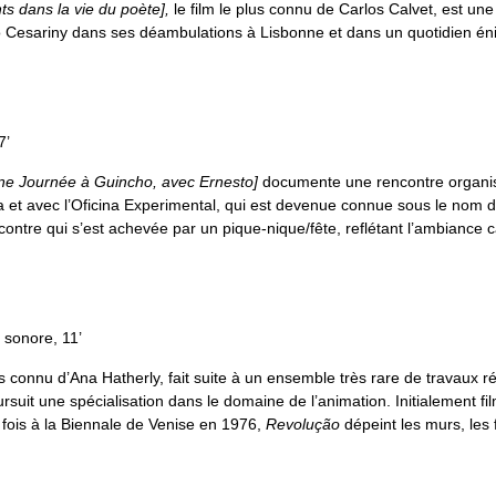
s dans la vie du poète],
le film le plus connu de Carlos Calvet, est une
rio Cesariny dans ses déambulations à Lisbonne et dans un quotidien én
7’
ne Journée à Guincho, avec Ernesto]
documente une rencontre organi
 et avec l’Oficina Experimental, qui est devenue connue sous le nom 
ontre qui s’est achevée par un pique-nique/fête, reflétant l’ambiance c
, sonore, 11’
us connu d’Ana Hatherly, fait suite à un ensemble très rare de travaux r
suit une spécialisation dans le domaine de l’animation. Initialement fi
fois à la Biennale de Venise en 1976,
Revolução
dépeint les murs, les 