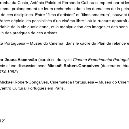
oronha da Costa, António Palolo et
Fernando Calhau
comptent parmi les
comme prolongement de leurs recherches dans les domaines de la peintur
e ces disciplines. Entre “films d’artistes” et “films amateurs”, souvent
ce déploie les possibilités d’un cinéma libre : où la rupture apparaît
ciable de la vie quotidienne, et la manipulation des images et des so
in des pratiques de ces artistes.
a Portuguesa – Museu do Cinema, dans le cadre du Plan de relance e
par
Joana Ascensão
(curatrice du cycle
Cinema Experimental Português
vie d’une discussion avec
Mickaël Robert-Gonçalves
(docteur en étu
1974-1982
).
Mickaël Robert-Gonçalves, Cinemateca Portuguesa – Museu do Cinema
ntro Cultural Português em Paris.
12’