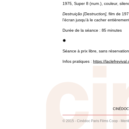
1975, Super 8 (num.),
couleur, silen
Destruição [Destruction],
film de 197
l’écran jusqu’à le cacher entièrement
Durée de la séance : 85 minutes
✸
Séance à prix libre, sans réservation
Infos pratiques :
https://laclefreviva
CINÉDOC
© 2015 - Cinédoc Paris Films Coop -
Ment