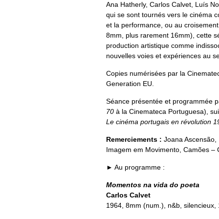
Ana Hatherly, Carlos Calvet, Luís N
qui se sont tournés vers le cinéma 
et la performance, ou au croisement d
8mm, plus rarement 16mm), cette séan
production artistique comme indisso
nouvelles voies et expériences au se
Copies numérisées par la Cinematec
Generation EU.
Séance présentée et programmée 
70
à la Cinemateca Portuguesa), sui
Le cinéma portugais en révolution 
Remerciements :
Joana Ascensão, 
Imagem em Movimento, Camões – Ce
►
Au programme :
Momentos na vida do poeta
Carlos Calvet
1964, 8mm (num.), n&b, silencieux, 