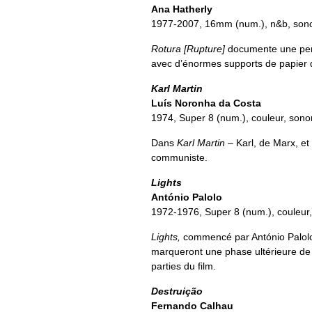
Ana Hatherly
1977-2007, 16mm (num.), n&b,
son
Rotura [Rupture]
documente une perf
avec d’énormes supports de papier q
Karl Martin
Luís Noronha da Costa
1974, Super 8 (num.),
couleur, sono
Dans
Karl Martin
– Karl, de Marx, et
communiste.
Lights
António Palolo
1972-1976, Super 8 (num.),
couleur,
Lights,
commencé par António Palolo e
marqueront une phase ultérieure de so
parties du film.
Destruição
Fernando Calhau