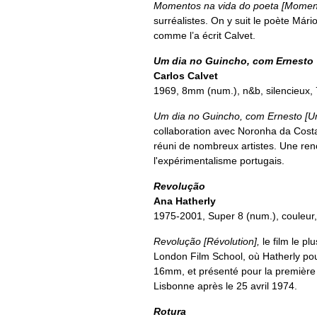
Momentos na vida do poeta [Moment
surréalistes. On y suit le poète Má
comme l’a écrit Calvet.
Um dia no Guincho, com Ernesto
Carlos Calvet
1969, 8mm (num.), n&b, silencieux, 
Um dia no Guincho, com Ernesto [U
collaboration avec Noronha da Costa
réuni de nombreux artistes. Une renc
l'expérimentalisme portugais.
Revolução
Ana Hatherly
1975-2001, Super 8 (num.),
couleur
Revolução [Révolution],
le film le pl
London Film School, où Hatherly pour
16mm, et présenté pour la première 
Lisbonne après le 25 avril 1974.
Rotura