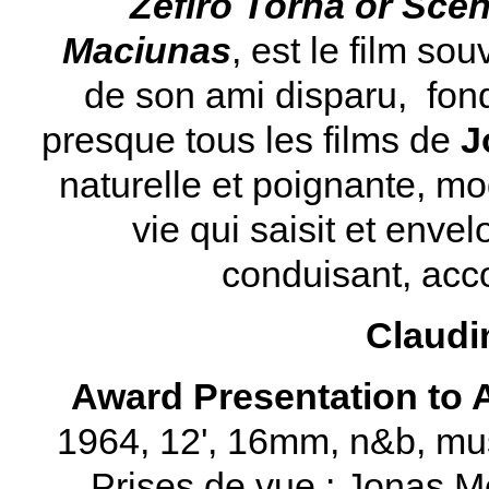
Zefiro Torna or Scen
Maciunas
, est le film s
de son ami disparu, fo
presque tous les films de
J
naturelle et poignante, m
vie qui saisit et enve
conduisant, ac
Claudi
Award Presentation to
1964, 12', 16mm, n&b, mu
Prises de vue : Jonas 