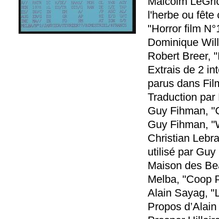
Malcolm LeGrice
l'herbe ou fête
"Horror film N°
Dominique Wil
Robert Breer, "F
Extrais de 2 in
parus dans Fil
Traduction par
Guy Fihman, "
Guy Fihman, "W
Christian Lebra
utilisé par Gu
Maison des Bea
Melba, "Coop P
Alain Sayag, "
Propos d’Alain 