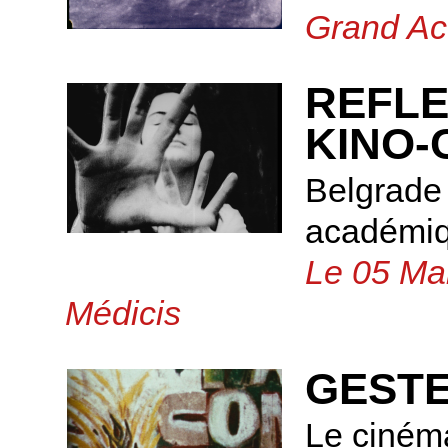
Grand Ac
REFLE
KINO-
Belgrade 
académi
Le 05 Mai
Médicis
GESTE
Le cinéma