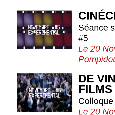
CINÉC
Séance s
#5
Le 20 No
Pompido
DE VI
FILMS
Colloque
Le 20 No