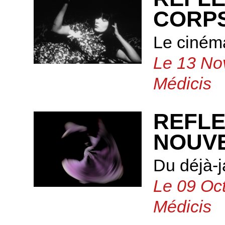
CORP
Le ciném
Le 13 No
Médicis
REFLE
NOUV
Du déjà-
Le 09 Oct
Médicis