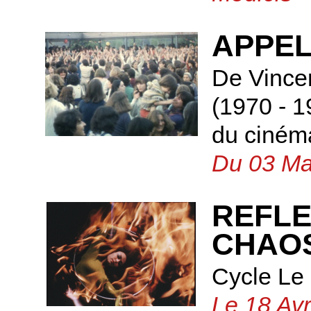
APPEL
De Vince
(1970 - 1
du ciném
Du 03 Ma
REFLE
CHAOS
Cycle Le
Le 18 Avr