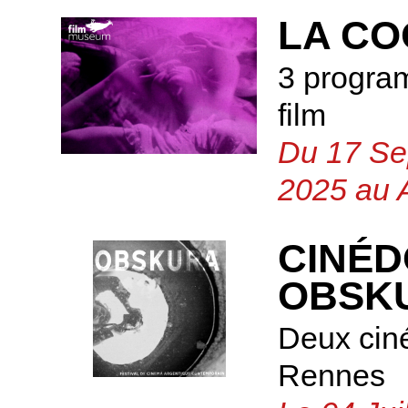
LA CO
3 progra
film
Du 17 Se
2025 au 
CINÉD
OBSK
Deux cin
Rennes