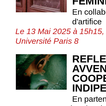
FÉMIN
En collab
d'artifice
Le 13 Mai 2025 à 15h15, 
Université Paris 8
REFLE
AVVEN
COOPE
INDIP
En parte