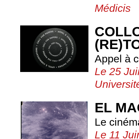
Médicis
COLLO
(RE)T
Appel à 
Le 25 Jui
Universi
EL M
Le ciném
Le 11 Jui