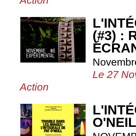
Action
L'INT
(#3) :
ÉCRAN
Novembre
Le 27 No
Action
L'INT
O'NEI