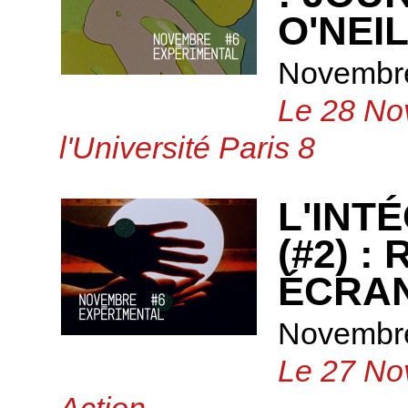
O'NEI
Novembre
Le 28 No
l'Université Paris 8
L'INT
(#2) :
ÉCRAN
Novembre
Le 27 No