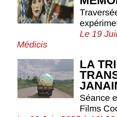
MEMOI
Traversé
expérimen
Le 19 Jui
Médicis
LA TR
TRAN
JANA
Séance e
Films Co