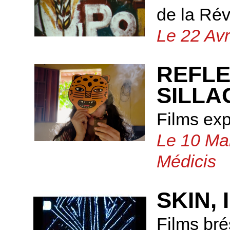
de la Rév
Le 22 Avr
REFLE
SILLA
Films ex
Le 10 Mar
Médicis
SKIN,
Films bré