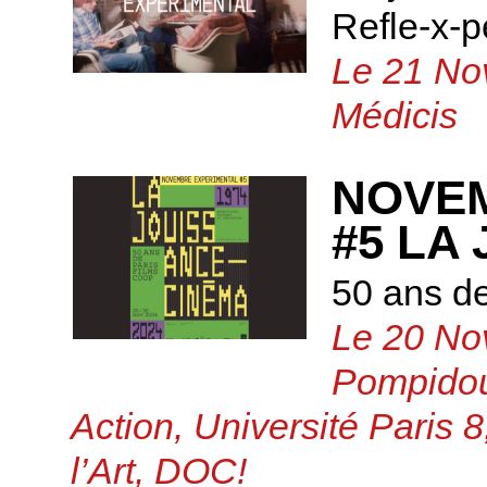
Refle-x-p
Le 21 No
Médicis
NOVE
#5 LA
50 ans d
Le 20 No
Pompidou
Action, Université Paris 8,
l’Art, DOC!