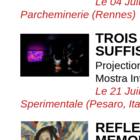
Le 04 Jui
Parcheminerie (Rennes)
TROIS
SUFFI
Projectio
Mostra I
Le 21 Jui
Sperimentale (Pesaro, Ita
REFLE