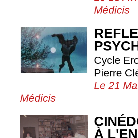
Médicis
REFLE
PSYCH
Cycle Ero
Pierre C
Le 21 Mar
Médicis
CINÉD
À L'E