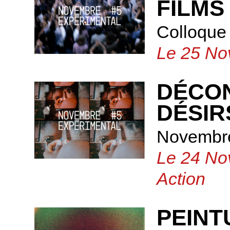
FILMS
Colloque
Le 25 No
DÉCON
DÉSIR
Novembre
Le 24 No
Action
PEINT