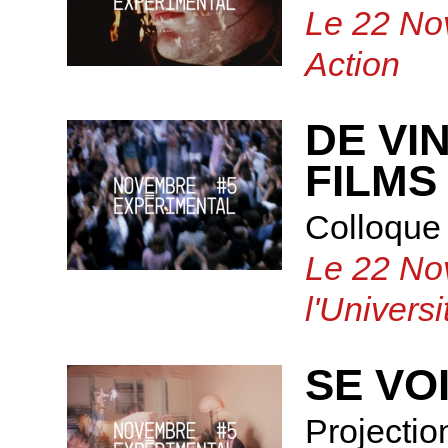
Le 22 No
Action
DE VI
FILMS
Colloque
Le 22 No
l'Universi
SE VO
Projectio