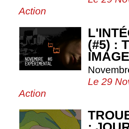
Action
L'INT
(#5) 
IMAGE
Novembre
Le 29 No
Action
TROUB
: JOU