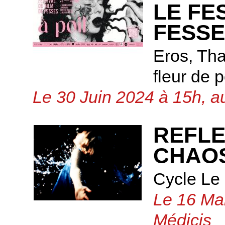
LE FE
FESS
Eros, Tha
fleur de p
Le 30 Juin 2024 à 15h, a
REFLE
CHAOS
Cycle Le
Le 16 Mai
Médicis