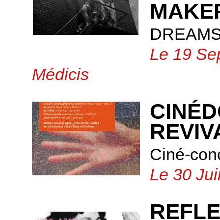
MAKE
DREAMS
Le 19 Se
Médicis
CINÉD
REVIV
Ciné-con
Le 30 Jui
REFLE