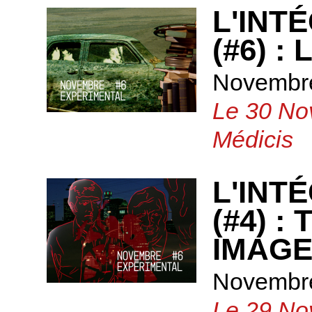
L'INT
(#6) :
Novembre
Le 30 No
Médicis
L'INT
(#4) 
IMAGE
Novembre
Le 29 No