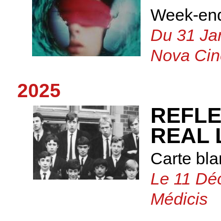
Week-end
Du 31 Ja
Nova Cin
2025
REFLE
REAL 
Carte bl
Le 11 Dé
Médicis