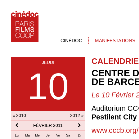
CINÉDOC
MANIFESTATIONS
CALENDRIE
JEUDI
10
CENTRE 
DE BARCE
Le 10 Février 
Auditorium CC
« 2010
2012 »
Pestilent City
FÉVRIER 2011
www.cccb.org/
Lu
Ma
Me
Je
Ve
Sa
Di