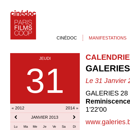
CINÉDOC
MANIFESTATIONS
CALENDRIE
JEUDI
31
GALERIES
Le 31 Janvier
GALERIES 28 G
Reminiscences
« 2012
2014 »
1'22'00
JANVIER 2013
www.galeries.
Lu
Ma
Me
Je
Ve
Sa
Di