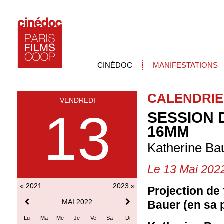
CINÉDOC
MANIFESTATIONS
CALENDRIE
VENDREDI
13
SESSION 
16MM
Katherine Ba
Le 13 Mai 202
« 2021
2023 »
Projection de 
MAI 2022
Bauer (en sa 
Lu
Ma
Me
Je
Ve
Sa
Di