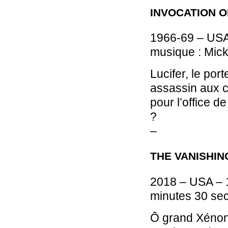
INVOCATION 
1966-69 – USA
musique : Mick
Lucifer, le por
assassin aux c
pour l’office 
?
–
THE VANISHIN
2018 – USA – 1
minutes 30 se
Ô grand Xénon,