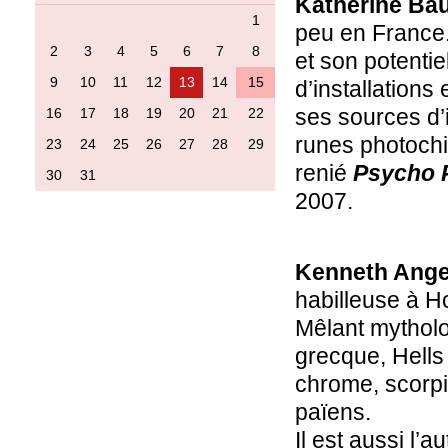
Katherine Ba
1
peu en France. 
2
3
4
5
6
7
8
et son potentie
9
10
11
12
13
14
15
d’installations 
ses sources d’
16
17
18
19
20
21
22
runes photochi
23
24
25
26
27
28
29
renié
Psycho 
30
31
2007.
Kenneth Ange
habilleuse à Ho
Mêlant mytholo
grecque, Hells 
chrome, scorpio
païens.
Il est aussi l’au