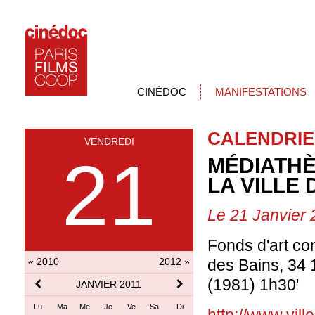
CINÉDOC
MANIFESTATIONS
CALENDRIE
VENDREDI
21
MÉDIATHÈ
LA VILLE
Le 21 Janvier 
Fonds d'art co
« 2010
2012 »
des Bains, 34
(1981) 1h30'
JANVIER 2011
Lu
Ma
Me
Je
Ve
Sa
Di