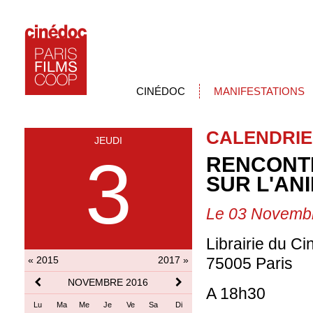
CINÉDOC
MANIFESTATIONS
CALENDRIE
JEUDI
3
RENCONTR
SUR L'AN
Le 03 Novemb
Librairie du C
« 2015
2017 »
75005 Paris
NOVEMBRE 2016
A 18h30
Lu
Ma
Me
Je
Ve
Sa
Di