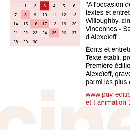
"A l'occasion d
1
2
3
4
5
6
textes et entre
7
8
9
10
11
12
13
Willoughby, cin
14
15
16
17
18
19
20
Vincennes - Sa
21
22
23
24
25
26
27
d'Alexeïeff".
28
29
30
Écrits et entre
Texte établi, 
Première éditio
Alexeïeff, grav
parmi les plus 
www.puv-edition
et-l-animatio