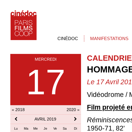
CINÉDOC
MANIFESTATIONS
CALENDRIE
MERCREDI
17
HOMMAGE 
Le 17 Avril 20
Vidéodrome / M
Film projeté 
« 2018
2020 »
Réminiscences
AVRIL 2019
1950-71, 82'
Lu
Ma
Me
Je
Ve
Sa
Di