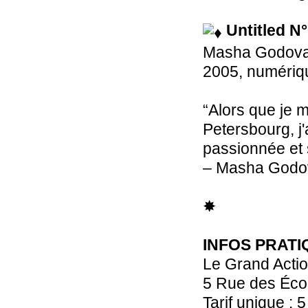
Untitled N
Masha Godov
2005, numériqu
“Alors que je m
Petersbourg, j'
passionnée et 
– Masha Godo
✸
INFOS PRATI
Le Grand Acti
5 Rue des Éco
Tarif unique : 5