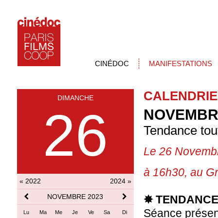
CINÉDOC
MANIFESTATIONS
CALENDRIE
DIMANCHE
26
NOVEMBRE
Tendance tou
Le 26 Novemb
à 16h30, au
Gr
« 2022
2024 »
NOVEMBRE 2023
✸ TENDANCE
Séance présen
Lu
Ma
Me
Je
Ve
Sa
Di