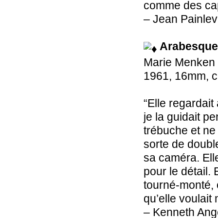
comme des c
– Jean Painle
Arabesque 
Marie Menken
1961, 16mm, co
“Elle regardait
je la guidait p
trébuche et ne 
sorte de doubl
sa caméra. Ell
pour le détail. 
tourné-monté, c
qu’elle voulai
– Kenneth Ang