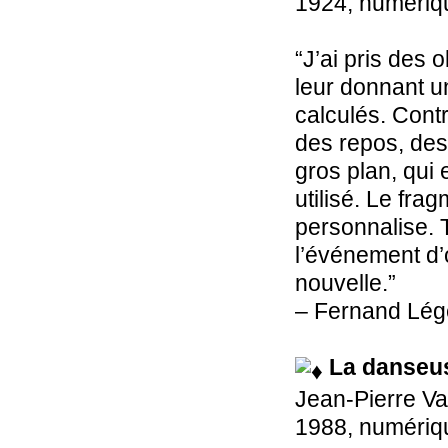
1924, numériqu
“J’ai pris des 
leur donnant un
calculés. Contr
des repos, des 
gros plan, qui 
utilisé. Le frag
personnalise. T
l’événement d’
nouvelle.”
– Fernand Lég
La danseu
Jean-Pierre Va
1988, numériqu