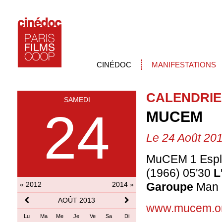
CINÉDOC
MANIFESTATIONS
CALENDRIE
SAMEDI
24
MUCEM
Le 24 Août 20
MuCEM 1 Espla
(1966) 05'30
L
« 2012
2014 »
Garoupe
Man 
AOÛT 2013
www.mucem.o
Lu
Ma
Me
Je
Ve
Sa
Di