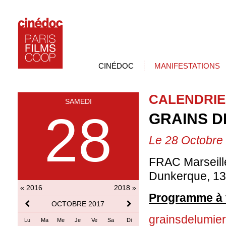
CINÉDOC
MANIFESTATIONS
CALENDRIE
SAMEDI
28
GRAINS D
Le 28 Octobre
FRAC Marseille
Dunkerque, 13
« 2016
2018 »
Programme à 
OCTOBRE 2017
grainsdelumie
Lu
Ma
Me
Je
Ve
Sa
Di