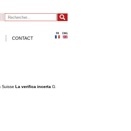
CONTACT
h Suisse
La verifica incerta
G.