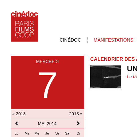
CINÉDOC
MANIFESTATIONS
CALENDRIER DES 
MERCREDI
UN
7
Le 0
« 2013
2015 »
MAI 2014
Lu
Ma
Me
Je
Ve
Sa
Di